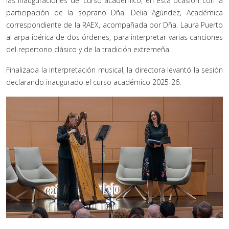
las inauguraciones del curso académico, en esta ocasión con la
participación de la soprano Dña. Delia Agúndez, Académica
correspondiente de la RAEX, acompañada por Dña. Laura Puerto
al arpa ibérica de dos órdenes, para interpretar varias canciones
del repertorio clásico y de la tradición extremeña.
Finalizada la interpretación musical, la directora levantó la sesión
declarando inaugurado el curso académico 2025-26.