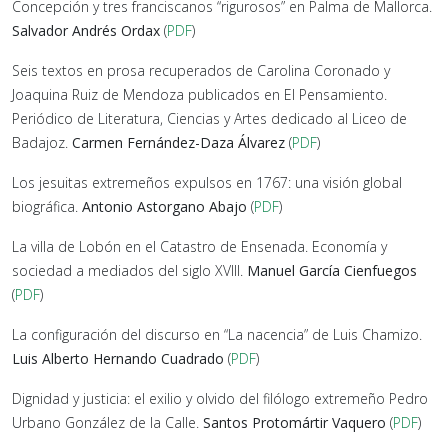
Concepción y tres franciscanos “rigurosos” en Palma de Mallorca.
Salvador Andrés Ordax
(
PDF
)
Seis textos en prosa recuperados de Carolina Coronado y
Joaquina Ruiz de Mendoza publicados en El Pensamiento.
Periódico de Literatura, Ciencias y Artes dedicado al Liceo de
Badajoz.
Carmen Fernández-Daza Álvarez
(
PDF
)
Los jesuitas extremeños expulsos en 1767: una visión global
biográfica.
Antonio Astorgano Abajo
(
PDF
)
La villa de Lobón en el Catastro de Ensenada. Economía y
sociedad a mediados del siglo XVIII.
Manuel García Cienfuegos
(
PDF
)
La configuración del discurso en “La nacencia” de Luis Chamizo.
Luis Alberto Hernando Cuadrado
(
PDF
)
Dignidad y justicia: el exilio y olvido del filólogo extremeño Pedro
Urbano González de la Calle.
Santos Protomártir Vaquero
(
PDF
)