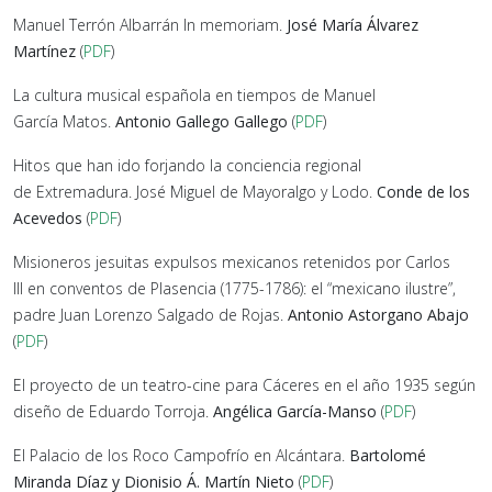
Manuel Terrón Albarrán In memoriam.
José María Álvarez
Martínez
(
PDF
)
La cultura musical española en tiempos de Manuel
García Matos.
Antonio Gallego Gallego
(
PDF
)
Hitos que han ido forjando la conciencia regional
de Extremadura. José Miguel de Mayoralgo y Lodo.
Conde de los
Acevedos
(
PDF
)
Misioneros jesuitas expulsos mexicanos retenidos por Carlos
III en conventos de Plasencia (1775-1786): el “mexicano ilustre”,
padre Juan Lorenzo Salgado de Rojas.
Antonio Astorgano Abajo
(
PDF
)
El proyecto de un teatro-cine para Cáceres en el año 1935 según
diseño de Eduardo Torroja.
Angélica García-Manso
(
PDF
)
El Palacio de los Roco Campofrío en Alcántara.
Bartolomé
Miranda Díaz y Dionisio Á. Martín Nieto
(
PDF
)