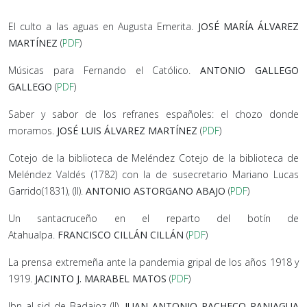
El culto a las aguas en Augusta Emerita.
JOSÉ MARÍA ÁLVAREZ
MARTÍNEZ
(
PDF
)
Músicas para Fernando el Católico.
ANTONIO GALLEGO
GALLEGO
(
PDF
)
Saber y sabor de los refranes españoles: el chozo donde
moramos.
JOSÉ LUIS ÁLVAREZ MARTÍNEZ
(
PDF
)
Cotejo de la biblioteca de Meléndez Cotejo de la biblioteca de
Meléndez Valdés (1782) con la de susecretario Mariano Lucas
Garrido(1831), (II).
ANTONIO ASTORGANO ABAJO
(
PDF
)
Un santacruceño en el reparto del botín de
Atahualpa.
FRANCISCO CILLÁN CILLÁN
(
PDF
)
La prensa extremeña ante la pandemia gripal de los años 1918 y
1919.
JACINTO J. MARABEL MATOS
(
PDF
)
Ibn al-sid de Badajoz (II).
JUAN ANTONIO PACHECO PANIAGUA