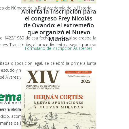
ico de Número de la Real Academia de la Historia,
Abierta la inscripción para
el congreso Frey Nicolás
de Ovando: el extremeño
que organizó el Nuevo
Mundo
to 1422/1980 de esa fecha, por el cual se creaba la
nes Transitorias, el procedimiento a seguir para su
Formulario de Inscripción Asistentes
ada disposición legal, se celebró la primera Junta
 escudo y medalla de la Institución, y se nombraron
sé Álvarez y Sáenz de Buruaga y D. Salvador Andrés
tremadura
endoza, en la que, tras la lectura del Real Decreto
n Antonio Hernández Gil y Don Xavier de Salas. A la
errari, de la Real Academia de Bellas Artes de San
en, año tras año, las firmas de los señores
ludido, acompañados en el estrado de otros ilustres
remeñas de la cultura, ocupando lugar destacado Su