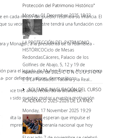
Protección del Patrimonio Histórico"
Monday, 01 December 2025 18:33
 en cada rincón del pueblo retumba su infancia. El
 que su vecino más ilustre tendrá una fundación con
LA PROTECCIÓN DEL PATRIMONIO
Vara y Monago-, a la presidenta de la Asamblea -
HISTÓRICOCiclo de Mesas
RedondasCáceres, Palacio de los
Golfines de Abajo, 5, 12 y 19 de
ción para el legado de Muñoz-Torrero. Ahora espera
noviembre de 2025 C O N C L U S I O N
boa- por defender valores democráticos.
E S La Fundación Tatiana y la Real...
SOLEMNE INAGURACIÓN DEL CURSO
15. Hace tres años, recuerda la alcaldesa,
. «Ha sido nuestro motor y nuestra motivación
ACADÉMICO 2025-2026 DE LA RAEX
Monday, 17 November 2025 19:29
resalta la alcaldesa, esperan que impulse el
d de imprenta o la soberanía nacional que hoy
El pasado 7 de noviembre se celebró