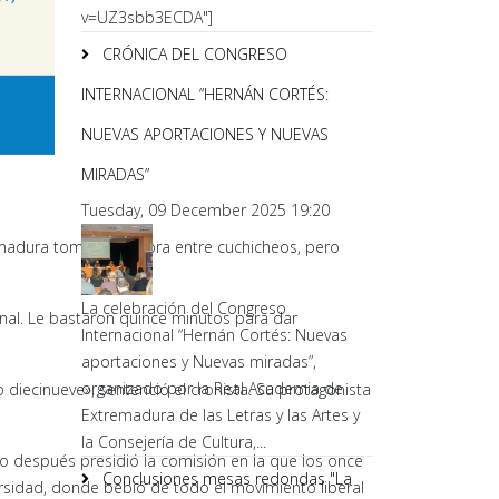
v=UZ3sbb3ECDA"]
CRÓNICA DEL CONGRESO
INTERNACIONAL “HERNÁN CORTÉS:
NUEVAS APORTACIONES Y NUEVAS
MIRADAS”
Tuesday, 09 December 2025 19:20
madura tomó la palabra entre cuchicheos, pero
La celebración del Congreso
onal. Le bastaron quince minutos para dar
Internacional “Hernán Cortés: Nuevas
aportaciones y Nuevas miradas”,
organizado por la Real Academia de
 diecinueve», sentenció el cronista. Su protagonista
Extremadura de las Letras y las Artes y
la Consejería de Cultura,...
o después presidió la comisión en la que los once
Conclusiones mesas redondas "La
ersidad, donde bebió de todo el movimiento liberal