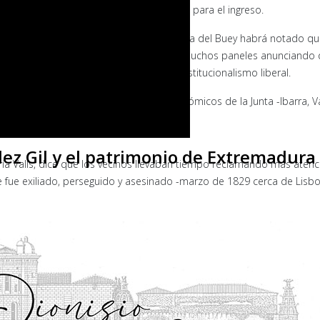
l boticario de Cabeza del Buey, le preparó para el ingreso.
2 y cualquiera que haya pasado por Cabeza del Buey habrá notado que
en la plaza de la Constitución y estos días muchos paneles anunciando
Diego Muñoz-Torrero alumbrara el constitucionalismo liberal.
ía se espera a los tres presidentes autonómicos de la Junta -Ibarra, 
do Rivero- y Extremadura -Segundo Píriz-.
dez Gil y el patrimonio de Extremadura
ría Valls, dice que los vecinos llevaban tiempo reclamando más aten
que fue exiliado, perseguido y asesinado -marzo de 1829 cerca de Lis
bicentenario de Cádiz, pero el empujó definitivo no llegó hasta el 20
Asamblea de Extremadura se mostró muy interesada en acompañarles
igaciones históricas, actos académicos o premios, pero sobre todo, 
 tiempos». Hay valores que se promulgaron entonces como la liberta
rero es el lugar más adecuado para generar ese tipo de debates».