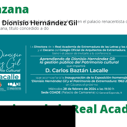
nzana
 Dionisio Hernández Gil
 de Extremadura de las Letras y las Artes, en el palacio renacentista d
ana, título concedido a do
origen de la Real Aca