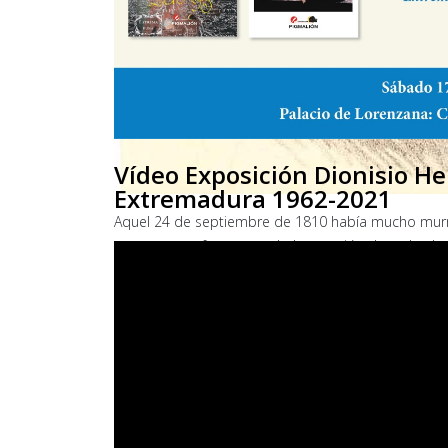
Vídeo Exposición Dionisio He
Extremadura 1962-2021
Aquel 24 de septiembre de 1810 había mucho murmu
poco a poco fue captando la atención de todos has
Separación de poderes, abolición de la Inquisición
carpetazo al siglo dieciocho. Aplauso unánime en la
La crónica de aquella primera sesión de las Cortes d
daría después nombre a calles, colegios, instituto
Diego Muñoz-Torrero fue uno de los protagonistas 
diputados más relevantes redactaron la Constitució