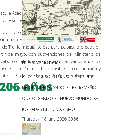
o, la Academia, a partir de la Junta del 8 de mayo
hos legalmente conferidos.
empre la de disponer de sede propia en la ciudad de
uajardo-Fajardo y su familia, propició la donación,
de Trujillo, mediante escritura pública otorgada en
rtir de mayo, con subvenciones del Ministerio de
 a cabo con dedicación intensa. Tras varios años de
ÚLTIMAS NOTICIAS
sejería de Cultura, hizo posible la continuación y
iguiente. El 9 de octubre de 2000 fue solemnemente
CONGRESO INTERNACIONAL FREY
206 años
NICOLÁS DE OVANDO: EL EXTREMEÑO
QUE ORGANIZÓ EL NUEVO MUNDO. XV
JORNADAS DE HUMANISMO.
Thursday, 18 June 2026 00:56