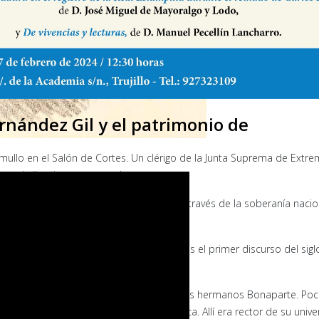
rnández Gil y el patrimonio de
llo en el Salón de Cortes. Un clérigo de la Junta Suprema de Extre
ta el silencio sacramental.
, libertad de prensa y poder del pueblo a través de la soberanía naci
 sala.
e Cádiz la firmó Benito Pérez Galdós. «Es el primer discurso del siglo
s y avenidas de toda Extremadura.
de aquella corte que se levantó contra los hermanos Bonaparte. Poc
n de 1812. A Cádiz llegó desde Salamanca. Allí era rector de su univ