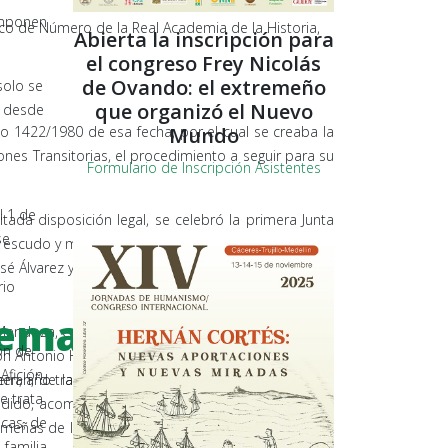
componen
ico de Número de la Real Academia de la Historia,
Abierta la inscripción para
el congreso Frey Nicolás
de Ovando: el extremeño
solo se
que organizó el Nuevo
o desde
Mundo
to 1422/1980 de esa fecha, por el cual se creaba la
nes Transitorias, el procedimiento a seguir para su
Formulario de Inscripción Asistentes
l 1 de
ada disposición legal, se celebró la primera Junta
se
 escudo y medalla de la Institución, y se nombraron
sé Álvarez y Sáenz de Buruaga y D. Salvador Andrés
rio
tremadura
endoza, en la que, tras la lectura del Real Decreto
ón de
n Antonio Hernández Gil y Don Xavier de Salas. A la
Afición
errari, de la Real Academia de Bellas Artes de San
en, año tras año, las firmas de los señores
e trata
ludido, acompañados en el estrado de otros ilustres
icas, de
remeñas de la cultura, ocupando lugar destacado Su
 familia