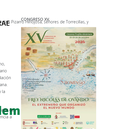
CONGRESO XV
RAE
e los Pizarro Hinojosa, señores de Torrecillas, y
no,
ario
dación
ana.
 la
demia de
orada de
encia a