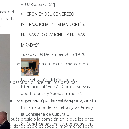
v=UZ3sbb3ECDA"]
pasado 4
CRÓNICA DEL CONGRESO
 para la
INTERNACIONAL “HERNÁN CORTÉS:
o.
NUEVAS APORTACIONES Y NUEVAS
MIRADAS”
Tuesday, 09 December 2025 19:20
madura tomó la palabra entre cuchicheos, pero
La celebración del Congreso
onal. Le bastaron quince minutos para dar
Internacional “Hernán Cortés: Nuevas
aportaciones y Nuevas miradas”,
organizado por la Real Academia de
 diecinueve», sentenció el cronista. Su protagonista
Extremadura de las Letras y las Artes y
la Consejería de Cultura,...
o después presidió la comisión en la que los once
Conclusiones mesas redondas "La
ersidad, donde bebió de todo el movimiento liberal