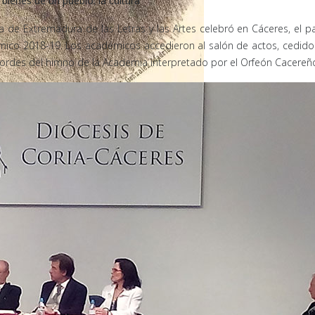
 bienes de un pueblo: la cultura”
 de Extremadura de las Letras y las Artes celebró en Cáceres, el 
mico 2018-19. Los académicos accedieron al salón de actos, cedido
cordes del himno de la Academia interpretado por el Orfeón Cacereñ
llo en el Salón de Cortes. Un clérigo de la Junta Suprema de Extre
ta el silencio sacramental.
, libertad de prensa y poder del pueblo a través de la soberanía naci
 sala.
e Cádiz la firmó Benito Pérez Galdós. «Es el primer discurso del siglo
s y avenidas de toda Extremadura.
de aquella corte que se levantó contra los hermanos Bonaparte. Poc
n de 1812. A Cádiz llegó desde Salamanca. Allí era rector de su univ