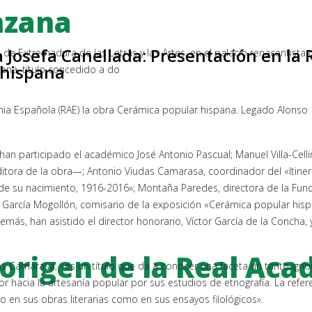
nzana
Josefa Canellada: Presentación en la 
 de Extremadura de las Letras y las Artes, en el palacio renacentista d
 hispana
ana, título concedido a do
ia Española (RAE) la obra Cerámica popular hispana. Legado Alonso
 han participado el académico José Antonio Pascual; Manuel Villa-Celli
itora de la obra—; Antonio Viudas Camarasa, coordinador del «Itiner
s de su nacimiento, 1916-2016»; Montaña Paredes, directora de la Fun
er García Mogollón, comisario de la exposición «Cerámica popular hisp
ás, han asistido el director honorario, Víctor García de la Concha, y
origen de la Real Aca
 Camarasa, «es un título que da a conocer una faceta un tanto ign
hacia la artesanía popular por sus estudios de etnografía. La refer
o en sus obras literarias como en sus ensayos filológicos».