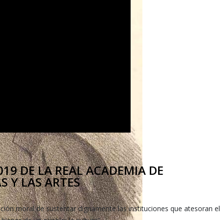
19 DE LA REAL ACADEMIA DE
S Y LAS ARTES
igación moral de sustentar dignamente las instituciones que atesoran e