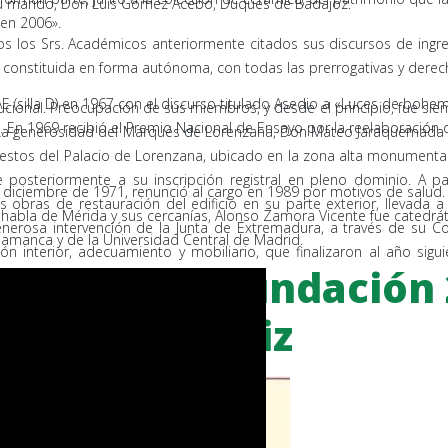
 su marido, Don Luis Gómez Acebo, Duques de Badajoz.
en 2006».
os los Srs. Académicos anteriormente citados sus discursos de ingres
 constituida en forma autónoma, con todas las prerrogativas y derec
 (silla D) en 1967 con el discurso titulado Asedio a «Luces de bohem
itucional. Preocupación de sus miembros, y desde el principio, fue si
 En 1969 recibió el Premio Nacional de Ensayo por la reelaboración 
zos. La generosidad del Marqués de Lorenzana, Don Mateo Jaraquemada G
restos del Palacio de Lorenzana, ubicado en la zona alta monumental 
osteriormente a su inscripción registral en pleno dominio. A pa
 diciembre de 1971, renunció al cargo en 1989 por motivos de salud.
as obras de restauración del edificio en su parte exterior, llevada
l habla de Mérida y sus cercanías, Alonso Zamora Vicente fue catedrá
generosa intervención de la Junta de Extremadura, a través de su Con
alamanca y de la Universidad Central de Madrid.
ión interior, adecuamiento y mobiliario, que finalizaron al año s
endrá una fundación 
ofía.
Cortes de Cádiz