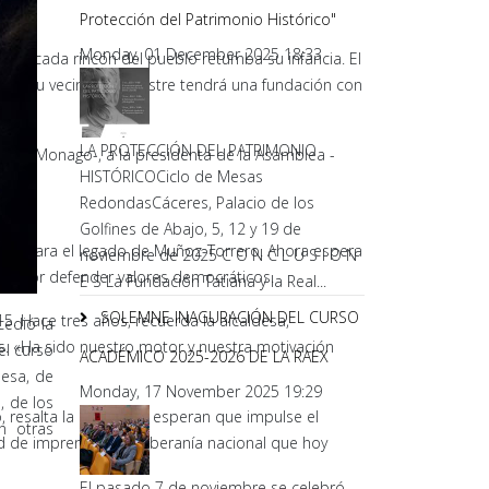
Protección del Patrimonio Histórico"
Monday, 01 December 2025 18:33
 en cada rincón del pueblo retumba su infancia. El
 que su vecino más ilustre tendrá una fundación con
LA PROTECCIÓN DEL PATRIMONIO
Vara y Monago-, a la presidenta de la Asamblea -
HISTÓRICOCiclo de Mesas
RedondasCáceres, Palacio de los
Golfines de Abajo, 5, 12 y 19 de
ción para el legado de Muñoz-Torrero. Ahora espera
noviembre de 2025 C O N C L U S I O N
boa- por defender valores democráticos.
E S La Fundación Tatiana y la Real...
SOLEMNE INAGURACIÓN DEL CURSO
15. Hace tres años, recuerda la alcaldesa,
cedió la
. «Ha sido nuestro motor y nuestra motivación
el curso
ACADÉMICO 2025-2026 DE LA RAEX
Mesa, de
Monday, 17 November 2025 19:29
, de los
resalta la alcaldesa, esperan que impulse el
n otras
d de imprenta o la soberanía nacional que hoy
El pasado 7 de noviembre se celebró