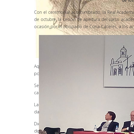
de los
Con el ceremonial acostumbrado, la Real Academia
de octubre, la sesión de apertura del curso acadé
ocasión por el obispado de Coria-Cáceres, a los a
Aquel 24 de septiembre de 1810 había mucho murmu
poco a poco fue captando la atención de todos has
Separación de poderes, abolición de la Inquisición
carpetazo al siglo dieciocho. Aplauso unánime en la
La crónica de aquella primera sesión de las Cortes d
daría después nombre a calles, colegios, instituto
Diego Muñoz-Torrero fue uno de los protagonistas 
diputados más relevantes redactaron la Constitució