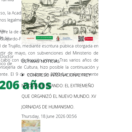
o, la Academia, a partir de la Junta del 8 de mayo
hos legalmente conferidos.
ia»,
empre la de disponer de sede propia en la ciudad de
de su
uajardo-Fajardo y su familia, propició la donación,
de Trujillo, mediante escritura pública otorgada en
rtir de mayo, con subvenciones del Ministerio de
 Doctor
 a cabo con dedicación intensa. Tras varios años de
ÚLTIMAS NOTICIAS
tico de
sejería de Cultura, hizo posible la continuación y
iguiente. El 9 de octubre de 2000 fue solemnemente
CONGRESO INTERNACIONAL FREY
206 años
NICOLÁS DE OVANDO: EL EXTREMEÑO
QUE ORGANIZÓ EL NUEVO MUNDO. XV
JORNADAS DE HUMANISMO.
Thursday, 18 June 2026 00:56