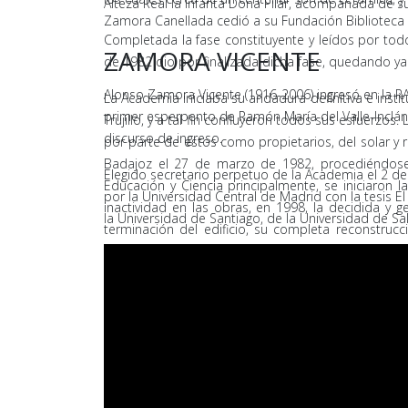
Alteza Real la Infanta Doña Pilar, acompañada de
Zamora Canellada cedió a su Fundación Biblioteca 
Completada la fase constituyente y leídos por tod
ZAMORA VICENTE
de 1982 dio por finalizada dicha fase, quedando ya
Alonso Zamora Vicente (1916-2006) ingresó en la RAE
La Academia iniciaba su andadura definitiva e inst
primer esperpento de Ramón María del Valle-Inclán.
Trujillo, y a tal fin confluyeron todos sus esfuer
discurso de ingreso.
por parte de éstos como propietarios, del solar y 
Badajoz el 27 de marzo de 1982, procediéndose p
Elegido secretario perpetuo de la Academia el 2 de
Educación y Ciencia principalmente, se iniciaron l
por la Universidad Central de Madrid con la tesis E
inactividad en las obras, en 1998, la decidida y 
la Universidad de Santiago, de la Universidad de S
terminación del edificio, su completa reconstrucc
Muñoz-Torrero t
inaugurada la sede por Su Majestad la Reina Doña S
después de las 