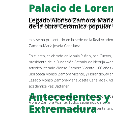
Palacio de Lore
Legado Alonso Zamora-María 
En Trujillo se encuentra la sede de la Real Academia
de la obra Cerámica popular
desde el 24 de junio de 1642 marqueses de Lorenz
Hoy se ha presentado en la sede de la Real Academ
Zamora-María Josefa Canellada.
En el acto, celebrado en la sala Rufino José Cuervo,
presidente de la Fundación Antonio de Nebrija —ed
artístico literario Alonso Zamora Vicente. 100 año
Biblioteca Alonso Zamora Vicente, y Florencio-Javi
Legado Alonso Zamora-María Josefa Canellada». Adem
académica Paz Battaner.
Antecedentes y 
Cerámica popular hispana, como ha indicado Viudas
Alonso Zamora Vicente. Todos sabíamos de su amor 
Extremadura
la alfarería y cerámica populares está presente tant