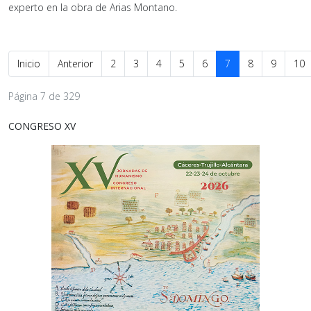
experto en la obra de Arias Montano.
Inicio
Anterior
2
3
4
5
6
7
8
9
10
Página 7 de 329
CONGRESO XV